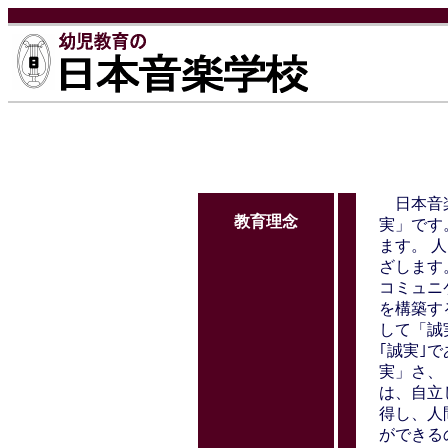
日本音楽
教育理念
実」です
ます。 
ざします
コミュニ
を構築す
して「誠
｢誠実｣
実」さ、
は、自立
得し、人
ができる