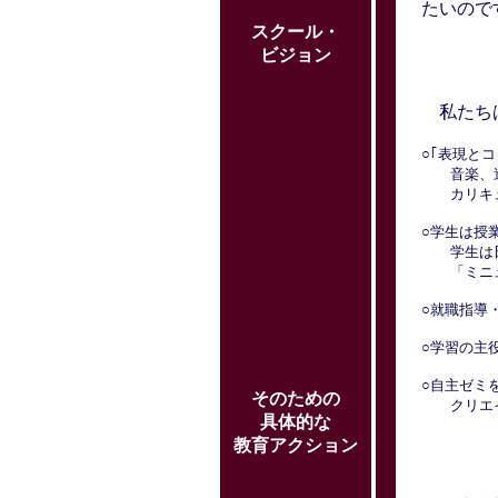
たいので
スクール・
ビジョン
私たちは
○｢表現と
音楽、造
カリキュ
○学生は授
学生は日
「ミニュ
○就職指導
○学習の主
○自主ゼミ
そのための
クリエイ
具体的な
教育アクション