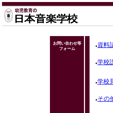
お問い合わせ等
資料
●
フォーム
学校
●
学校
●
その
●