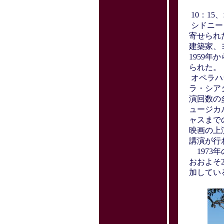
10：1
シドニー
寄せられ
建築家、
1959年
られた。
オペラハ
ラ・シア
演回数の
ュージカ
ャスまで
映画の上
講演が行
1973
おおよそ
加してい