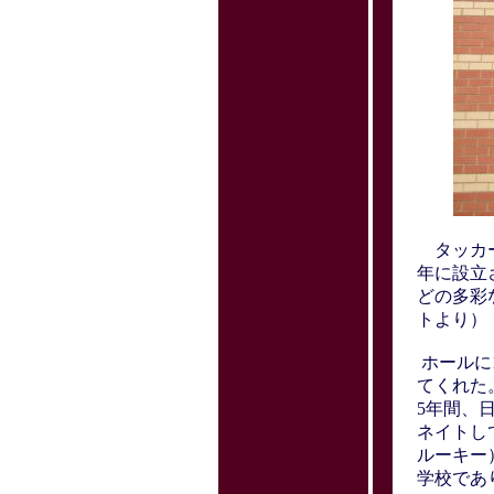
タッカー
年に設立
どの多彩
トより）
ホールに
てくれ
5年間、
ネイトして
ルーキー
学校であ