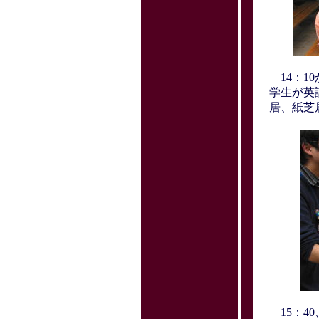
14：1
学生が英
居、紙芝
15：4