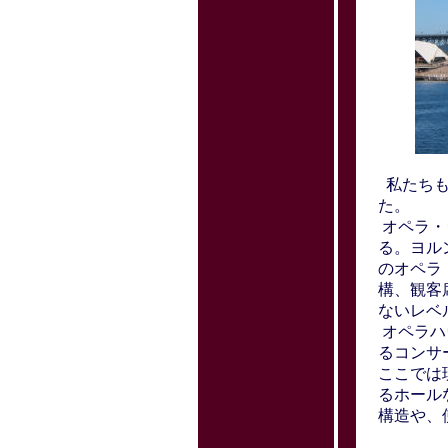
私たちも
た。
オペラ・
る。ヨル
のオペラ
構、観客
ないレベ
オペラハ
るコンサ
ここでは
るホール
構造や、