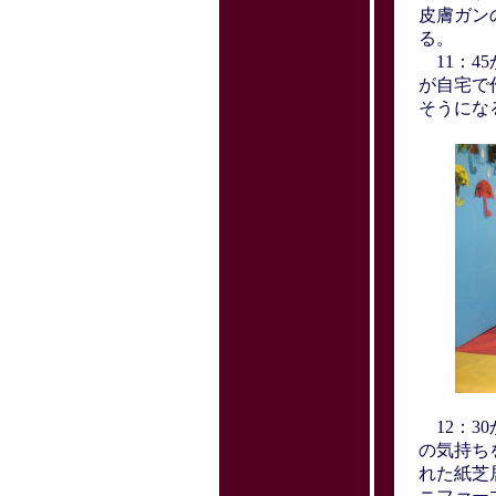
皮膚ガン
る。
11：4
が自宅で
そうにな
12：3
の気持ち
れた紙芝