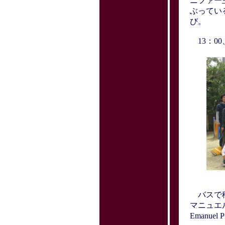
ニファー
ぶってい
び。
13：0
バスで移
マニュエル・
Emanuel