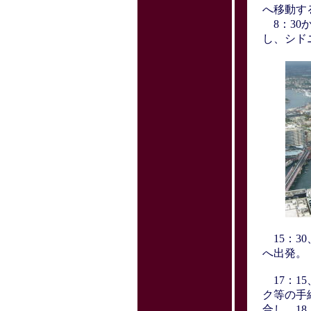
へ移動す
8：30
し、シド
15：3
へ出発。
17：1
ク等の手
合し、18