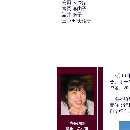
穐田 みづほ
富岡 麻由子
諸井 泰子
三小田 美稲子
3月10
合。オー
23名。2
海外旅行
責任で行
自で行う
専任講師
穐田 みづほ