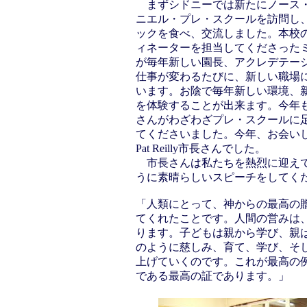
まずシドニーでは新たにノース・
ニエル・プレ・スクールを訪問し
ックを食べ、交流しました。本校
ィネーターを担当してくださった
が毎年新しい園長、アクレデテー
仕事が変わるたびに、新しい職場
います。お陰で毎年新しい環境、
を体験することが出来ます。今年
さんがわざわざプレ・スクールに
てくださいました。今年、お会いしたのはW
Pat Reilly市長さんでした。
市長さんは私たちを熱烈に迎えて
うに素晴らしいスピーチをしてく
「人類にとって、神からの最高の
てくれたことです。人間の営みは
ります。子どもは親から学び、親
のように慈しみ、育て、学び、そ
上げていくのです。これが最高の
である最高の証であります。」