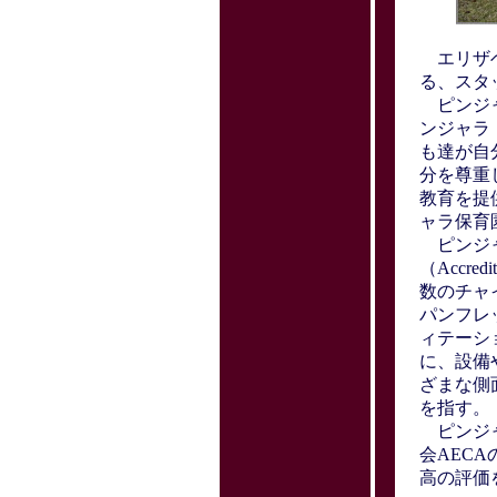
エリザベス・
る、スタ
ピンジャ
ンジャラ
も達が自
分を尊重
教育を提
ャラ保育
ピンジャ
（Accr
数のチャ
パンフレ
ィテーシ
に、設備
ざまな側
を指す。
ピンジャ
会AEC
高の評価