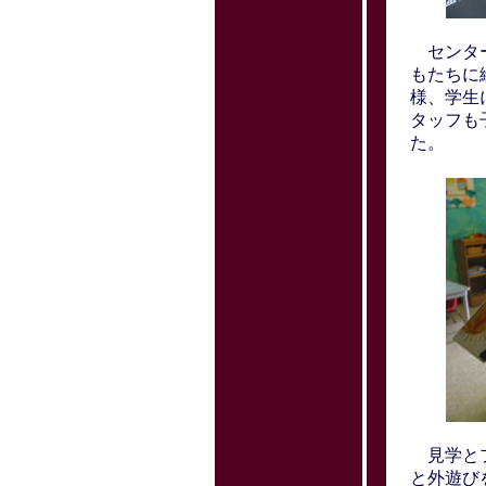
センター
もたちに
様、学生
タッフも
た。
見学とプ
と外遊び