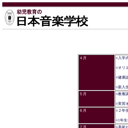
４月
○
入学
○オリ
○健康
○
新入
５月
○教養
○実習
６月
○２年
○1年
７月
○美術