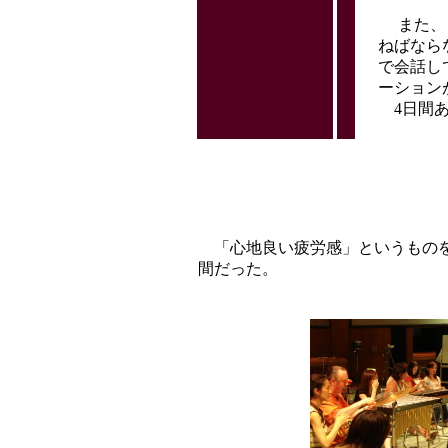
また、日
ねばなら
で会話し
ーション
4日間あ
「心地良い疲労感」というものを
間だった。