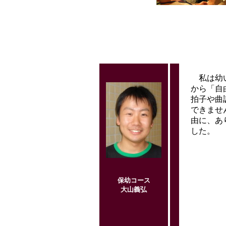
私は幼い頃
から「自
拍子や曲
できませ
由に、あ
した。
保幼コース
大山義弘