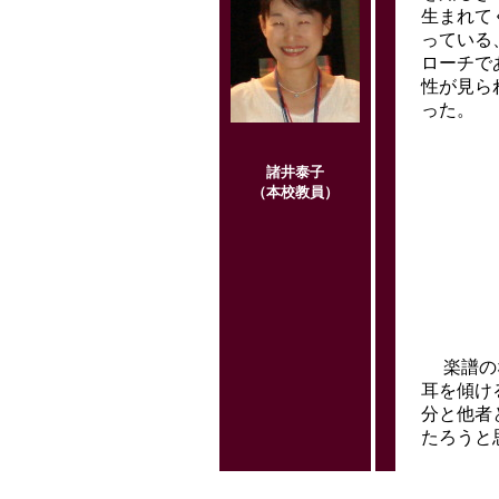
生まれて
っている
ローチで
性が見ら
った。
諸井泰子
（本校教員）
楽譜のな
耳を傾け
分と他者
たろうと